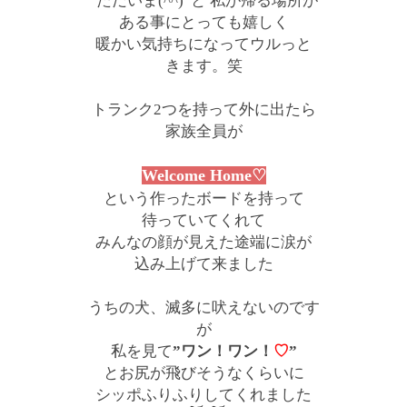
”ただいま(^^)”と 私が帰る場所が
ある事にとっても嬉しく
暖かい気持ちになってウルっと
きます。笑
トランク2つを持って外に出たら
家族全員が
Welcome Home♡
という作ったボードを持って
待っていてくれて
みんなの顔が見えた途端に涙が
込み上げて来ました
うちの犬、滅多に吠えないのです
が
私を見て
”ワン！ワン！
♡
”
とお尻が飛びそうなくらいに
シッポふりふりしてくれました