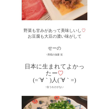
野菜も甘みがあって美味しいし
♡
お豆腐も大豆の濃い味がして
せーの
↑斉唱の強要 笑
日本に生まれてよかっ
たー
♡
(=´∀｀)人(´∀｀=)
↑合うわけがない