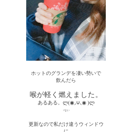
ホットのグランデを凄い勢いで
飲んだら
喉が軽く燃えました。
あるある。ლ(◉◞౪◟◉ )ლ
↑ない
更新なので私だけ違うウィンドウ
に