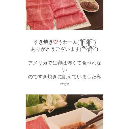
すき焼き
♡
うわーん(´༎ຶོρ༎ຶོ`)
ありがとうございます(´༎ຶོρ༎ຶོ`)
アメリカで生卵は怖くて食べれな
い
のですき焼きに飢えていました私
↑大げさ