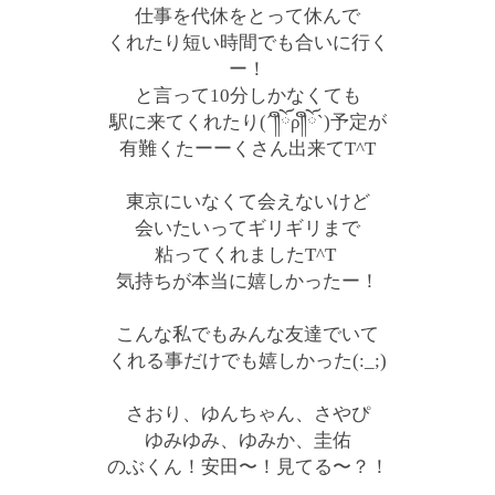
仕事を代休をとって休んで
くれたり短い時間でも合いに行く
ー！
と言って10分しかなくても
駅に来てくれたり(´༎ຶོρ༎ຶོ`)予定が
有難くたーーくさん出来てT^T
東京にいなくて会えないけど
会いたいってギリギリまで
粘ってくれましたT^T
気持ちが本当に嬉しかったー！
こんな私でもみんな友達でいて
くれる事だけでも嬉しかった(:_;)
さおり、ゆんちゃん、さやぴ
ゆみゆみ、ゆみか、圭佑
のぶくん！安田〜！見てる〜？！