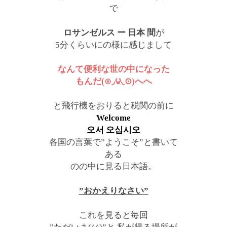
で
ロサンゼルス ー 日本 間
が
5分くらいにの様に感じまして
なんて便利な世の中になった
もんだ(⊙◞౪◟⊙)へへ
と飛行機をおりると税関の前に
Welcome
오서 오십시오
各国の言葉で”ようこそ”と書いて
ある
のの中に見る日本語。
”おかえりなさい”
これを見ると毎回