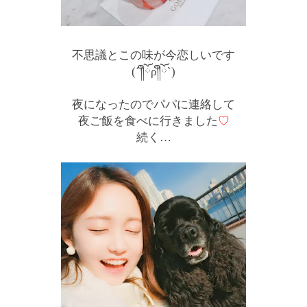
不思議とこの味が今恋しいです
(´༎ຶོρ༎ຶོ`)
夜になったのでパパに連絡して
夜ご飯を食べに行きました
♡
続く…