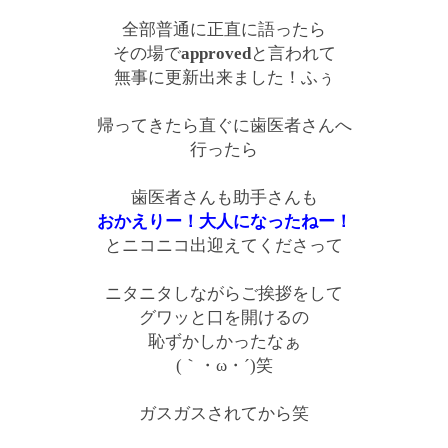
全部普通に正直に語ったら
その場で
approved
と言われて
無事に更新出来ました！ふぅ
帰ってきたら直ぐに歯医者さんへ
行ったら
歯医者さんも助手さんも
おかえりー！大人になったねー！
とニコニコ出迎えてくださって
ニタニタしながらご挨拶をして
グワッと口を開けるの
恥ずかしかったなぁ
(｀・ω・´)笑
ガスガスされてから笑