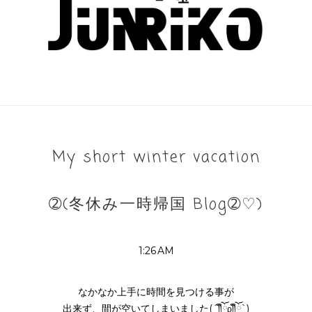
My short winter vacation
➁(冬休み一時帰国 Blog➁♡)
1:26 AM
なかなか上手に時間を見つける事が
出来ず、間が空いてしまいました(´༎ຶོρ༎ຶོ`)