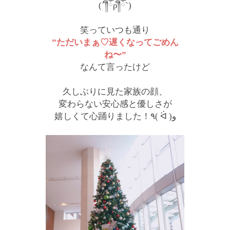
(´༎ຶོρ༎ຶོ`)
笑っていつも通り
”ただいまぁ♡遅くなってごめん
ね〜”
なんて言ったけど
久しぶりに見た家族の顔、
変わらない安心感と優しさが
嬉しくて心踊りました！٩( ᐛ )و