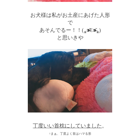
お犬様は私がお土産にあげた人形
で
あそんでるー！！(⁎⁍̴̆Ɛ⁍̴̆⁎)
と思いきや
丁度いい首枕にしていました
。
↑まぁ、丁度よく首はハマる形